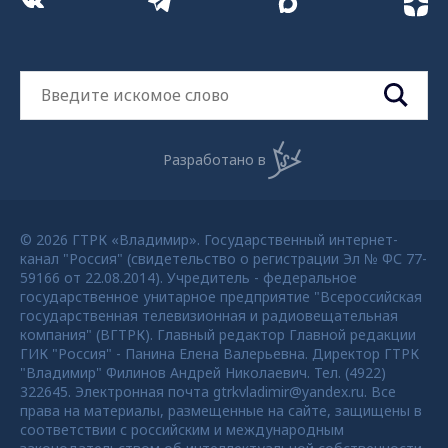
Разработано в
© 2026 ГТРК «Владимир». Государственный интернет-
канал "Россия" (свидетельство о регистрации Эл № ФС 77-
59166 от 22.08.2014). Учредитель - федеральное
государственное унитарное предприятие "Всероссийская
государственная телевизионная и радиовещательная
компания" (ВГТРК). Главный редактор Главной редакции
ГИК "Россия" - Панина Елена Валерьевна. Директор ГТРК
"Владимир" Филинов Андрей Николаевич. Тел. (4922)
322645. Электронная почта gtrkvladimir@yandex.ru. Все
права на материалы, размещенные на сайте, защищены в
соответствии с российским и международным