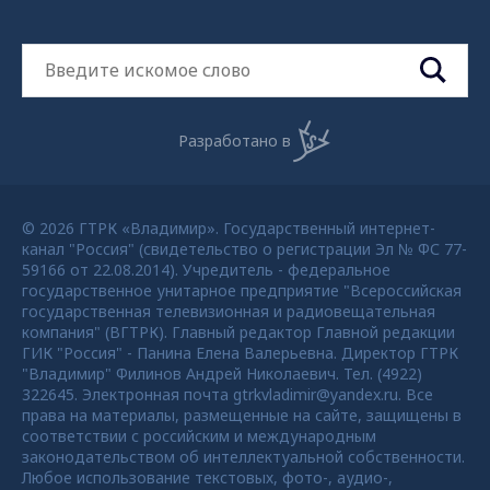
Разработано в
© 2026 ГТРК «Владимир». Государственный интернет-
канал "Россия" (свидетельство о регистрации Эл № ФС 77-
59166 от 22.08.2014). Учредитель - федеральное
государственное унитарное предприятие "Всероссийская
государственная телевизионная и радиовещательная
компания" (ВГТРК). Главный редактор Главной редакции
ГИК "Россия" - Панина Елена Валерьевна. Директор ГТРК
"Владимир" Филинов Андрей Николаевич. Тел. (4922)
322645. Электронная почта gtrkvladimir@yandex.ru. Все
права на материалы, размещенные на сайте, защищены в
соответствии с российским и международным
законодательством об интеллектуальной собственности.
Любое использование текстовых, фото-, аудио-,