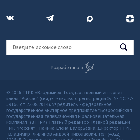
Разработано в
© 2026 ГТРК «Владимир». Государственный интернет-
канал "Россия" (свидетельство о регистрации Эл № ФС 77-
59166 от 22.08.2014). Учредитель - федеральное
государственное унитарное предприятие "Всероссийская
государственная телевизионная и радиовещательная
компания" (ВГТРК). Главный редактор Главной редакции
ГИК "Россия" - Панина Елена Валерьевна. Директор ГТРК
"Владимир" Филинов Андрей Николаевич. Тел. (4922)
322645. Электронная почта gtrkvladimir@yandex.ru. Все