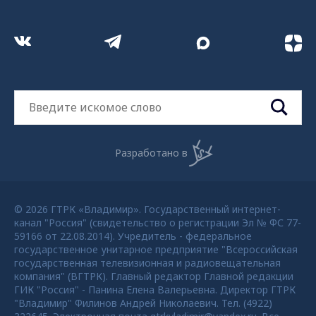
ОБЩЕСТВО
Владимирцы смогут увидеть самый яркий
метеорный поток года — Персеиды
2 года назад
ОБЩЕСТВО
В июле владимирцы смогут увидеть необычные
серебристые облака и наблюдать звездопад
Южные дельта-Аквариды
2 года назад
ОБЩЕСТВО
Жители Владимирской области смогут