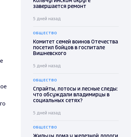
Кольчугинском округе
завершается ремонт
5 дней назад
ОБЩЕСТВО
Комитет семей воинов Отечества
посетил бойцов в госпитале
Вишневского
е
5 дней назад
ОБЩЕСТВО
кое
Спрайты, лотосы и лесные следы:
что обсуждали владимирцы в
социальных сетях?
го
5 дней назад
ОБЩЕСТВО
Жильцы дома у железной дороги