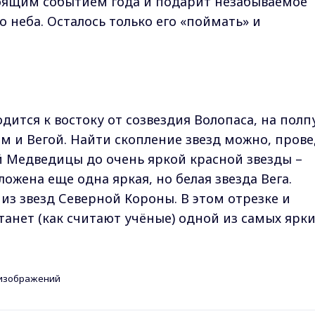
тоящим событием года и подарит незабываемое
 неба. Осталось только его «поймать» и
ится к востоку от созвездия Волопаса, на полп
 и Вегой. Найти скопление звезд можно, прове
 Медведицы до очень яркой красной звезды –
ложена еще одна яркая, но белая звезда Вега.
из звезд Северной Короны. В этом отрезке и
станет (как считают учёные) одной из самых ярк
и изображений