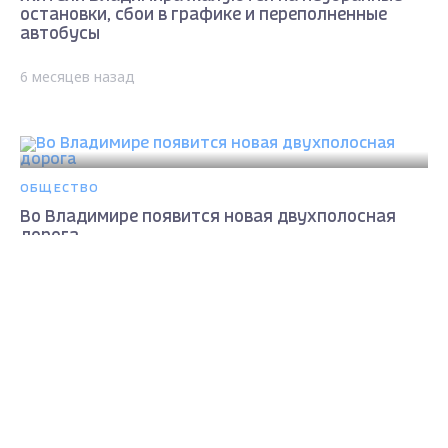
остановки, сбои в графике и переполненные
автобусы
6 месяцев назад
ОБЩЕСТВО
Во Владимире появится новая двухполосная
дорога
Max - канал Россия "ГТРК
6 месяцев назад
Владимир"
Главные новости города
Владимира и региона.
ОБЩЕСТВО
"Ледовый плен": пешеходные пути на улице