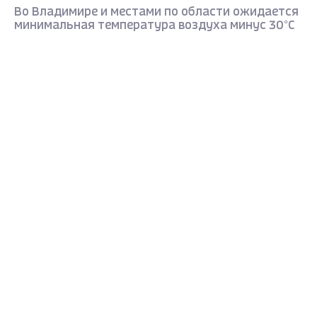
Во Владимире и местами по области ожидается
минимальная температура воздуха минус 30°С
3 года назад
Max - канал Россия "ГТРК
Владимир"
Главные новости города
Владимира и региона.
ОБЩЕСТВО
Во Владимирской области мобилизован на
усиление оперативный штаб по
энергоснабжению
3 года назад
ОБЩЕСТВО
В Муром прибудет волшебный поезд Деда