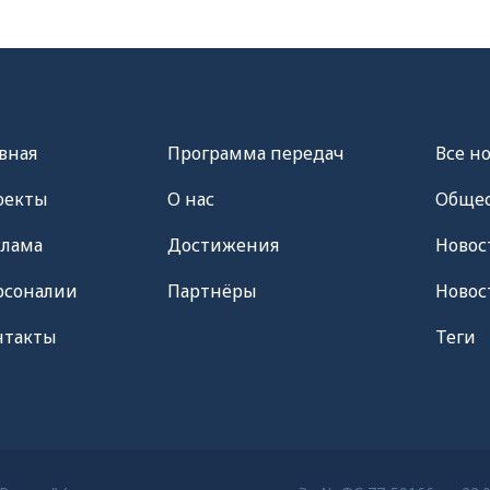
вная
Программа передач
Все н
оекты
О нас
Общес
клама
Достижения
Новос
рсоналии
Партнёры
Новос
нтакты
Теги