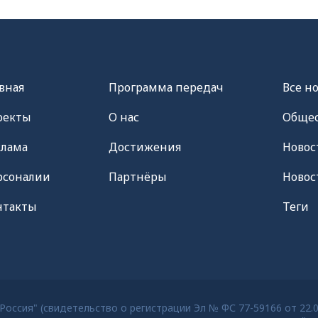
вная
Программа передач
Все н
оекты
О нас
Общес
клама
Достижения
Новос
рсоналии
Партнёры
Новос
нтакты
Теги
оссия" (свидетельство о регистрации Эл № ФС 77-59166 от 22.