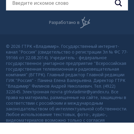
Разработано в
© 2026 ГТРК «Владимир». Государственный интернет-
канал "Россия" (свидетельство о регистрации Эл № ФС 77-
59166 от 22.08.2014). Учредитель - федеральное
государственное унитарное предприятие "Всероссийская
государственная телевизионная и радиовещательная
компания" (ВГТРК). Главный редактор Главной редакции
ГИК "Россия" - Панина Елена Валерьевна. Директор ГТРК
"Владимир" Филинов Андрей Николаевич. Тел. (4922)
322645. Электронная почта gtrkvladimir@yandex.ru. Все
права на материалы, размещенные на сайте, защищены в
соответствии с российским и международным
законодательством об интеллектуальной собственности.
Любое использование текстовых, фото-, аудио-,
видеоматериалов возможно только с согласия
правообладателя ВГТРК. Для детей старше 16 лет.
Max - канал Россия "ГТРК