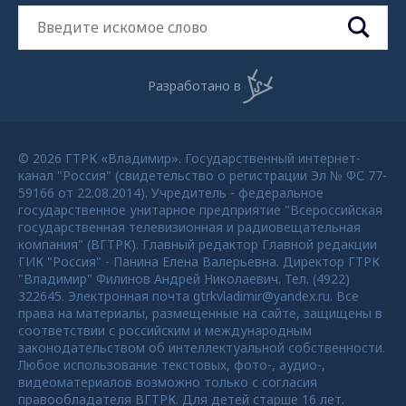
Разработано в
© 2026 ГТРК «Владимир». Государственный интернет-
канал "Россия" (свидетельство о регистрации Эл № ФС 77-
59166 от 22.08.2014). Учредитель - федеральное
государственное унитарное предприятие "Всероссийская
государственная телевизионная и радиовещательная
компания" (ВГТРК). Главный редактор Главной редакции
ГИК "Россия" - Панина Елена Валерьевна. Директор ГТРК
"Владимир" Филинов Андрей Николаевич. Тел. (4922)
322645. Электронная почта gtrkvladimir@yandex.ru. Все
права на материалы, размещенные на сайте, защищены в
соответствии с российским и международным
законодательством об интеллектуальной собственности.
Любое использование текстовых, фото-, аудио-,
видеоматериалов возможно только с согласия
правообладателя ВГТРК. Для детей старше 16 лет.