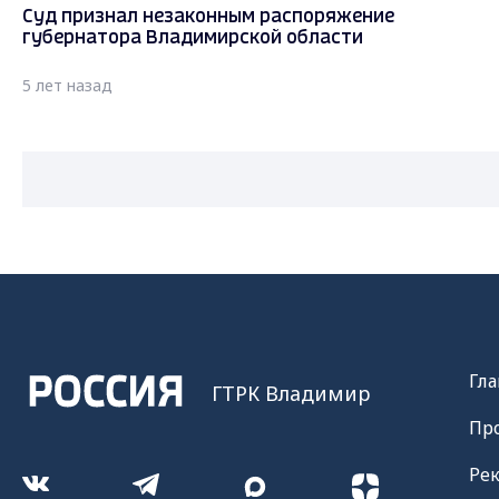
Суд признал незаконным распоряжение
губернатора Владимирской области
5 лет назад
Гла
ГТРК Владимир
Пр
Ре