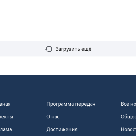
Загрузить ещё
вная
Программа передач
Все н
оекты
О нас
Общес
клама
Достижения
Новос