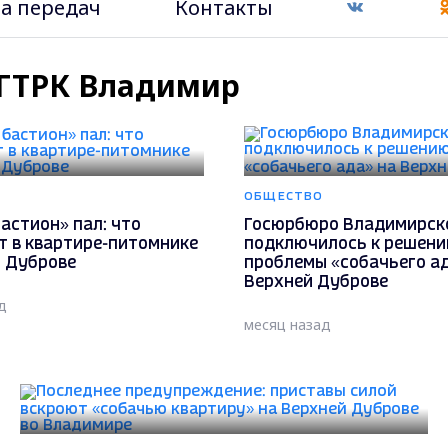
а передач
Контакты
- ГТРК Владимир
ОБЩЕСТВО
астион» пал: что
Госюрбюро Владимирск
т в квартире-питомнике
подключилось к решен
й Дуброве
проблемы «собачьего ад
Верхней Дуброве
д
месяц назад