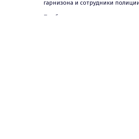
гарнизона и сотрудники полиции
Прибывшие первыми подразделе
В данный момент проводится ли
Всего задействовано 2 единицы т
Читайте также:
- В Карабанове пожарные ликвид
Лермонтова
Фото: Главное управление МЧС Р
Самые свежие и главные новости в ма
курсе всех событий!