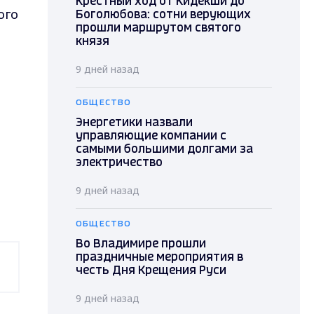
Крестный ход от Кидекши до
ого
Боголюбова: сотни верующих
прошли маршрутом святого
князя
9 дней назад
ОБЩЕСТВО
Энергетики назвали
управляющие компании с
самыми большими долгами за
электричество
9 дней назад
ОБЩЕСТВО
Во Владимире прошли
праздничные мероприятия в
честь Дня Крещения Руси
9 дней назад