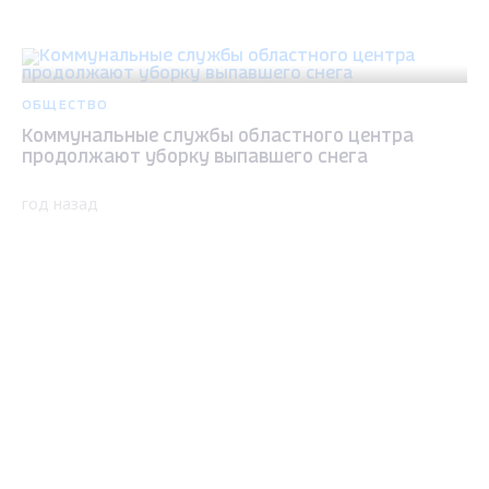
ОБЩЕСТВО
Коммунальные службы областного центра
продолжают уборку выпавшего снега
год назад
Max - канал Россия "ГТРК
Владимир"
Главные новости города
Владимира и региона.
ОБЩЕСТВО
На кладбищах Владимира продолжается
генеральная уборка в преддверии Светлой
Пасхи
год назад