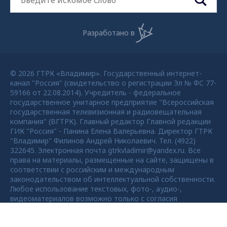
Разработано в
© 2026 ГТРК «Владимир». Государственный интернет-
канал "Россия" (свидетельство о регистрации Эл № ФС 77-
59166 от 22.08.2014). Учредитель - федеральное
государственное унитарное предприятие "Всероссийская
государственная телевизионная и радиовещательная
компания" (ВГТРК). Главный редактор Главной редакции
ГИК "Россия" - Панина Елена Валерьевна. Директор ГТРК
"Владимир" Филинов Андрей Николаевич. Тел. (4922)
322645. Электронная почта gtrkvladimir@yandex.ru. Все
права на материалы, размещенные на сайте, защищены в
соответствии с российским и международным
законодательством об интеллектуальной собственности.
Любое использование текстовых, фото-, аудио-,
видеоматериалов возможно только с согласия
правообладателя ВГТРК. Для детей старше 16 лет.
Max - канал Россия "ГТРК
Владимир"