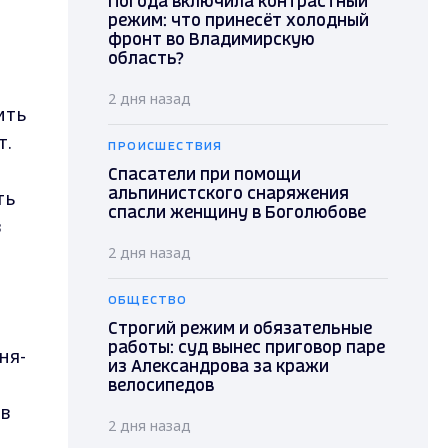
й
Погода включила контрастный
режим: что принесёт холодный
фронт во Владимирскую
область?
2 дня назад
ить
т.
ПРОИСШЕСТВИЯ
Спасатели при помощи
ть
альпинистского снаряжения
спасли женщину в Боголюбове
в
2 дня назад
ОБЩЕСТВО
Строгий режим и обязательные
работы: суд вынес приговор паре
ня-
из Александрова за кражи
велосипедов
в
2 дня назад