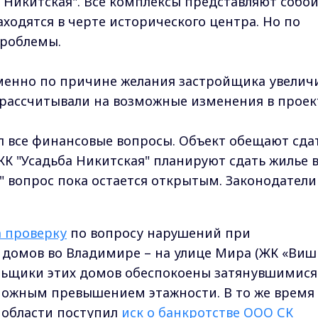
а Никитская". Все комплексы представляют собо
ходятся в черте исторического центра. Но по
проблемы.
именно по причине желания застройщика увелич
 рассчитывали на возможные изменения в проек
л все финансовые вопросы. Объект обещают сда
 ЖК "Усадьба Никитская" планируют сдать жилье 
" вопрос пока остается открытым. Законодатели
а проверку
по вопросу нарушений при
 домов во Владимире – на улице Мира (ЖК «Виш
ольщики этих домов обеспокоены затянувшимися
можным превышением этажности. В то же время 
 области поступил
иск о банкротстве ООО СК