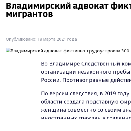
Владимирский адвокат фик
мигрантов
Опубликовано: 18 марта 2021 года
Во Владимире Следственный коми
организации незаконного пребы
России. Противоправные действ
По версии следствия, в 2019 го
области создала подставную фирм
женщина совместно со своим зн
иностранных граждан в созданно
направили в Управление по воп