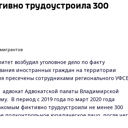
тивно трудоустроила 300
тет возбудил уголовное дело по факту
вания иностранных граждан на территории
ия пресечены сотрудниками регионального УФС
ду адвокат Адвокатской палаты Владимирской
у. В период с 2019 года по март 2020 года
акомым фиктивно трудоустроили не менее 300
е подконтрольное юридическое лицо, после чег
росам миграции регионального МВД копии