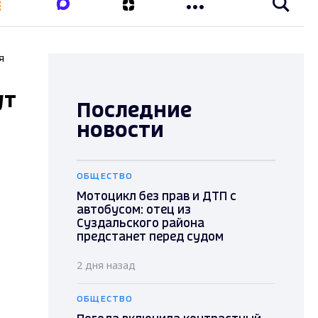
я
ут
Последние
новости
ОБЩЕСТВО
Мотоцикл без прав и ДТП с
автобусом: отец из
Суздальского района
предстанет перед судом
2 дня назад
ОБЩЕСТВО