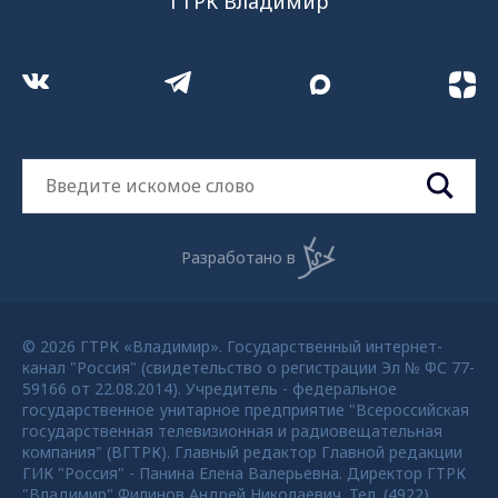
ГТРК Владимир
Разработано в
© 2026 ГТРК «Владимир». Государственный интернет-
канал "Россия" (свидетельство о регистрации Эл № ФС 77-
59166 от 22.08.2014). Учредитель - федеральное
государственное унитарное предприятие "Всероссийская
государственная телевизионная и радиовещательная
компания" (ВГТРК). Главный редактор Главной редакции
ГИК "Россия" - Панина Елена Валерьевна. Директор ГТРК
"Владимир" Филинов Андрей Николаевич. Тел. (4922)