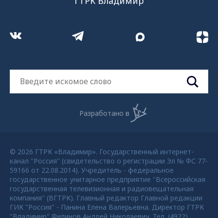
ГТРК Владимир
Разработано в
© 2026 ГТРК «Владимир». Государственный интернет-
канал "Россия" (свидетельство о регистрации Эл № ФС 77-
59166 от 22.08.2014). Учредитель - федеральное
государственное унитарное предприятие "Всероссийская
государственная телевизионная и радиовещательная
компания" (ВГТРК). Главный редактор Главной редакции
ГИК "Россия" - Панина Елена Валерьевна. Директор ГТРК
"Владимир" Филинов Андрей Николаевич. Тел. (4922)