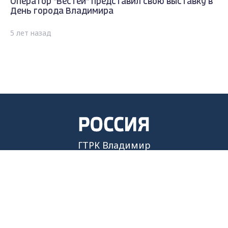
Оператор "Вестей" представил свою выставку в
День города Владимира
5 лет назад
ГТРК Владимир
Max - канал Россия "ГТРК
Владимир"
Главные новости города
Владимира и региона.