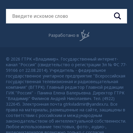
Разработано в
© 2026 ГТРК «Владимир». Государственный интернет-
канал "Россия" (свидетельство о регистрации Эл № ФС 77-
59166 от 22.08.2014). Учредитель - федеральное
государственное унитарное предприятие "Всероссийская
государственная телевизионная и радиовещательная
компания" (ВГТРК). Главный редактор Главной редакции
ГИК "Россия" - Панина Елена Валерьевна. Директор ГТРК
"Владимир" Филинов Андрей Николаевич. Тел. (4922)
322645. Электронная почта gtrkvladimir@yandex.ru. Все
права на материалы, размещенные на сайте, защищены в
соответствии с российским и международным
законодательством об интеллектуальной собственности.
Любое использование текстовых, фото-, аудио-,
видеоматериалов возможно только с согласия