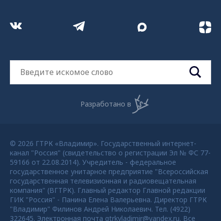
Разработано в
© 2026 ГТРК «Владимир». Государственный интернет-
канал "Россия" (свидетельство о регистрации Эл № ФС 77-
59166 от 22.08.2014). Учредитель - федеральное
государственное унитарное предприятие "Всероссийская
государственная телевизионная и радиовещательная
компания" (ВГТРК). Главный редактор Главной редакции
ГИК "Россия" - Панина Елена Валерьевна. Директор ГТРК
"Владимир" Филинов Андрей Николаевич. Тел. (4922)
322645. Электронная почта gtrkvladimir@yandex.ru. Все