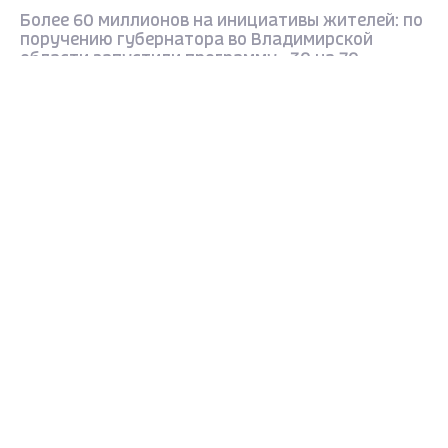
Более 60 миллионов на инициативы жителей: по
поручению губернатора во Владимирской
области запустили программу «30 на 70»
Max - канал Россия "ГТРК
11 месяцев назад
Владимир"
Главные новости города
Владимира и региона.
ОБЩЕСТВО
Во Владимирской области стартовал
Федеральный проект Роспотребнадзора
Лекторий "Санпросвет"
12 месяцев назад