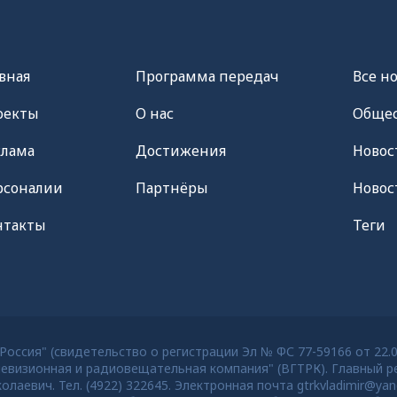
вная
Программа передач
Все н
оекты
О нас
Общес
клама
Достижения
Новос
рсоналии
Партнёры
Новос
нтакты
Теги
оссия" (свидетельство о регистрации Эл № ФС 77-59166 от 22.
евизионная и радиовещательная компания" (ВГТРК). Главный ре
евич. Тел. (4922) 322645. Электронная почта gtrkvladimir@yan