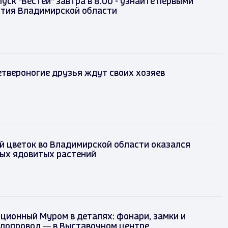
уск "Вестей" завтра в 8.00 - узнайте первыми
ытия Владимирской области
твероногие друзья ждут своих хозяев
 цветок во Владимирской области оказался
мых ядовитых растений
ционный Муром в деталях: фонари, замки и
одопровод — в Выставочном центре