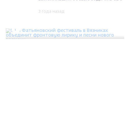
3 года назад
КУЛЬТУРА
50-й Фатьяновский фестиваль в Вязниках
объединит фронтовую лирику и песни нового
времени
3 года назад
ОБЩЕСТВО
Митрополит Владимиро-