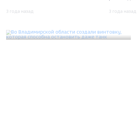
3 года назад
3 года назад
ОБЩЕСТВО
Во Владимирской области создали винтовку,
которая способна остановить даже танк
3 года назад
ОБЩЕСТВО
ОБЩЕСТВО
Во Владим