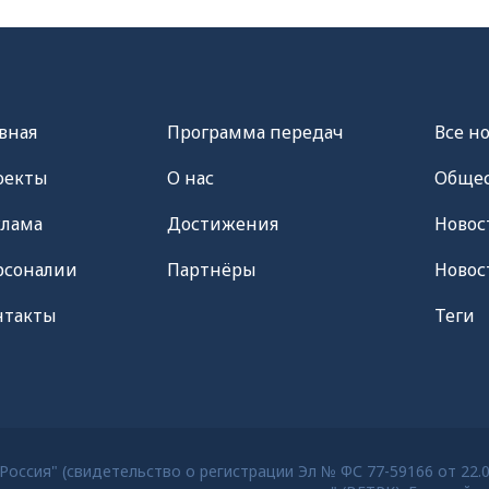
вная
Программа передач
Все н
оекты
О нас
Общес
клама
Достижения
Новос
рсоналии
Партнёры
Новос
нтакты
Теги
оссия" (свидетельство о регистрации Эл № ФС 77-59166 от 22.