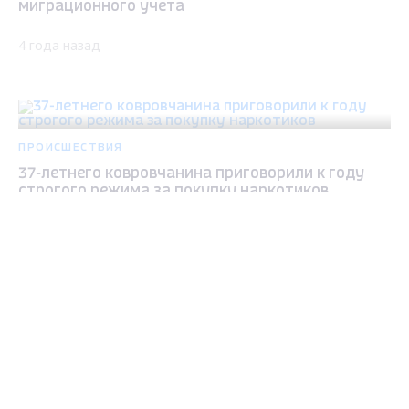
миграционного учета
4 года назад
ПРОИСШЕСТВИЯ
37-летнего ковровчанина приговорили к году
строгого режима за покупку наркотиков
Max - канал Россия "ГТРК
4 года назад
Владимир"
Главные новости города
Владимира и региона.
ПРОИСШЕСТВИЯ
Во Владимирской области за попытку сбыта
героина на 8 лет осужден гражданин
Узбекистана