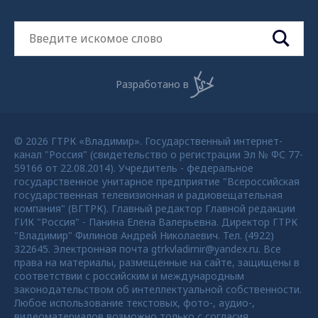
Разработано в
© 2026 ГТРК «Владимир». Государственный интернет-
канал "Россия" (свидетельство о регистрации Эл № ФС 77-
59166 от 22.08.2014). Учредитель - федеральное
государственное унитарное предприятие "Всероссийская
государственная телевизионная и радиовещательная
компания" (ВГТРК). Главный редактор Главной редакции
ГИК "Россия" - Панина Елена Валерьевна. Директор ГТРК
"Владимир" Филинов Андрей Николаевич. Тел. (4922)
322645. Электронная почта gtrkvladimir@yandex.ru. Все
права на материалы, размещенные на сайте, защищены в
соответствии с российским и международным
законодательством об интеллектуальной собственности.
Любое использование текстовых, фото-, аудио-,
видеоматериалов возможно только с согласия