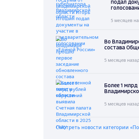
подал док
голосован
5 месяцев н
Во Владимире
состава Общ
5 месяцев наза
Более 1 млрд
Владимирской
5 месяцев наза
Смотреть новости категории «П