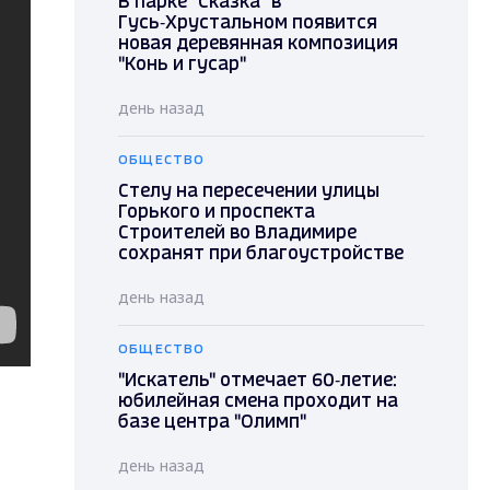
В парке "Сказка" в
Гусь‑Хрустальном появится
новая деревянная композиция
"Конь и гусар"
день назад
ОБЩЕСТВО
Стелу на пересечении улицы
Горького и проспекта
Строителей во Владимире
сохранят при благоустройстве
день назад
ОБЩЕСТВО
"Искатель" отмечает 60‑летие:
юбилейная смена проходит на
базе центра "Олимп"
день назад