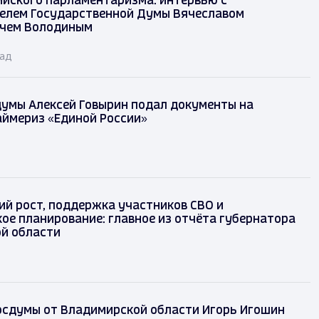
ийского парламентаризма: интервью с
елем Государственной Думы Вячеславом
чем Володиным
зад
думы Алексей Говырин подал документы на
аймериз «Единой России»
ий рост, поддержка участников СВО и
ое планирование: главное из отчёта губернатора
й области
осдумы от Владимирской области Игорь Игошин