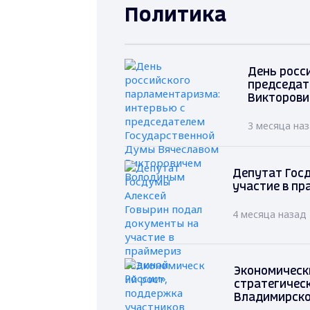
Политика
День росс
председат
Викторови
3 месяца на
Депутат Гос
участие в пр
4 месяца назад
Экономическ
стратегическ
Владимирско