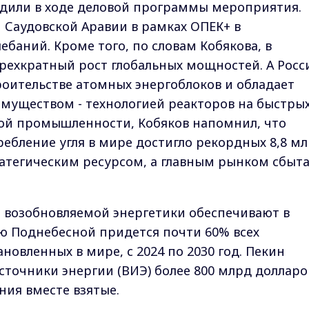
удили в ходе деловой программы мероприятия.
и Саудовской Аравии в рамках ОПЕК+ в
баний. Кроме того, по словам Кобякова, в
рехкратный рост глобальных мощностей. А Росс
оительстве атомных энергоблоков и обладает
уществом - технологией реакторов на быстры
ьной промышленности, Кобяков напомнил, что
ребление угля в мире достигло рекордных 8,8 м
тратегическим ресурсом, а главным рынком сбыт
ре возобновляемой энергетики обеспечивают в
ю Поднебесной придется почти 60% всех
овленных в мире, с 2024 по 2030 год. Пекин
точники энергии (ВИЭ) более 800 млрд долларов
ния вместе взятые.