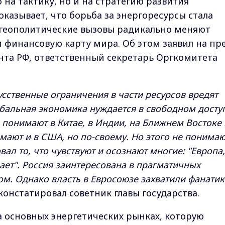
 на тактику, но и на стратегию развития
оказывает, что борьба за энергоресурсы стала
 геополитические вызовы радикально меняют
 финансовую карту мира. Об этом заявил на пре
нта РФ, ответственный секретарь Оргкомитета
усственные ограничения в части ресурсов вредят
обальная экономика нуждается в свободном досту
о понимают в Китае, в Индии, на Ближнем Востоке 
мают и в США, но по-своему. Но этого не понимаю
ал то, что чувствуют и осознают многие: "Европа,
ает". Россия заинтересована в прагматичных
м. Однако власть в Евросоюзе захватили фанатик
- констатировал советник главы государства.
а основных энергетических рынках, которую