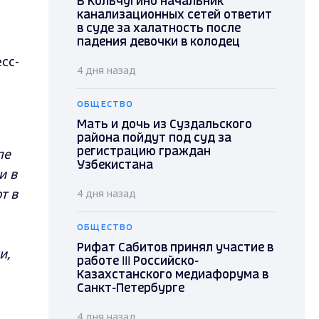
В Кольчугино начальник
канализационных сетей ответит
в суде за халатность после
падения девочки в колодец
сс-
4 дня назад
ОБЩЕСТВО
Мать и дочь из Суздальского
района пойдут под суд за
пе
регистрацию граждан
Узбекистана
и в
т в
4 дня назад
ОБЩЕСТВО
Рифат Сабитов принял участие в
и,
работе III Российско-
Казахстанского медиафорума в
Санкт-Петербурге
4 дня назад