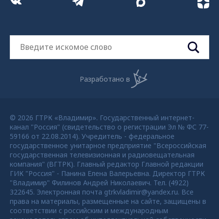
Разработано в
© 2026 ГТРК «Владимир». Государственный интернет-
канал "Россия" (свидетельство о регистрации Эл № ФС 77-
59166 от 22.08.2014). Учредитель - федеральное
государственное унитарное предприятие "Всероссийская
государственная телевизионная и радиовещательная
компания" (ВГТРК). Главный редактор Главной редакции
ГИК "Россия" - Панина Елена Валерьевна. Директор ГТРК
"Владимир" Филинов Андрей Николаевич. Тел. (4922)
322645. Электронная почта gtrkvladimir@yandex.ru. Все
права на материалы, размещенные на сайте, защищены в
соответствии с российским и международным