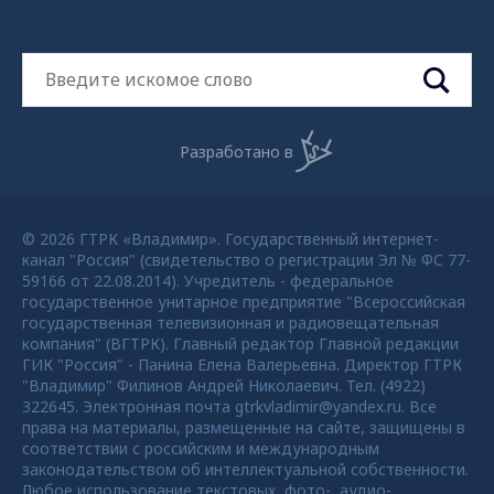
Разработано в
© 2026 ГТРК «Владимир». Государственный интернет-
канал "Россия" (свидетельство о регистрации Эл № ФС 77-
59166 от 22.08.2014). Учредитель - федеральное
государственное унитарное предприятие "Всероссийская
государственная телевизионная и радиовещательная
компания" (ВГТРК). Главный редактор Главной редакции
ГИК "Россия" - Панина Елена Валерьевна. Директор ГТРК
"Владимир" Филинов Андрей Николаевич. Тел. (4922)
322645. Электронная почта gtrkvladimir@yandex.ru. Все
права на материалы, размещенные на сайте, защищены в
соответствии с российским и международным
законодательством об интеллектуальной собственности.
Любое использование текстовых, фото-, аудио-,