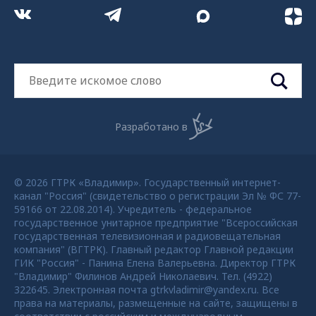
Разработано в
© 2026 ГТРК «Владимир». Государственный интернет-
канал "Россия" (свидетельство о регистрации Эл № ФС 77-
59166 от 22.08.2014). Учредитель - федеральное
государственное унитарное предприятие "Всероссийская
государственная телевизионная и радиовещательная
компания" (ВГТРК). Главный редактор Главной редакции
ГИК "Россия" - Панина Елена Валерьевна. Директор ГТРК
"Владимир" Филинов Андрей Николаевич. Тел. (4922)
322645. Электронная почта gtrkvladimir@yandex.ru. Все
права на материалы, размещенные на сайте, защищены в