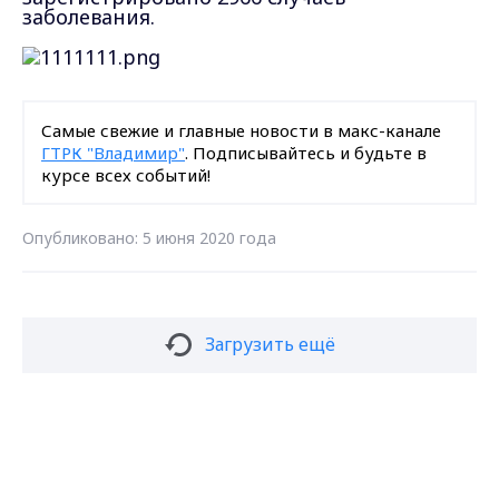
заболевания.
Самые свежие и главные новости в макс-канале
ГТРК "Владимир"
. Подписывайтесь и будьте в
курсе всех событий!
Опубликовано: 5 июня 2020 года
Загрузить ещё
Подписаться на новости
Max - канал Россия "ГТРК
Владимир"
Главные новости города