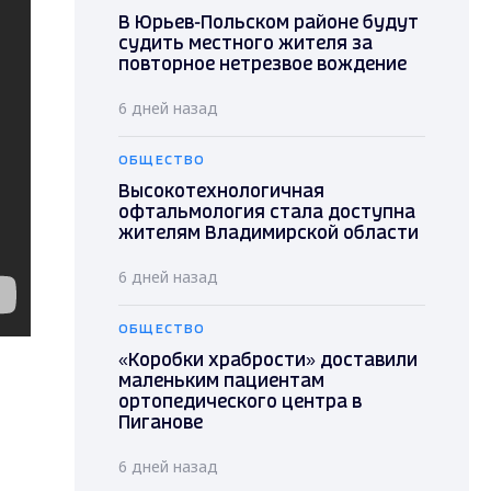
В Юрьев-Польском районе будут
судить местного жителя за
повторное нетрезвое вождение
6 дней назад
ОБЩЕСТВО
Высокотехнологичная
офтальмология стала доступна
жителям Владимирской области
6 дней назад
ОБЩЕСТВО
«Коробки храбрости» доставили
маленьким пациентам
ортопедического центра в
Пиганове
6 дней назад