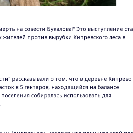
мерть на совести Букалова!" Это выступление ст
 жителей против вырубки Кипревского леса в
сти" рассказывали о том, что в деревне Кипрево
сток в 5 гектаров, находящийся на балансе
 поселения собиралась использовать для
.
ану Кондратьеву, которая уже покинула свой по