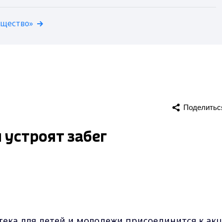
бщество»
Поделитьс
 устроят забег
ека для детей и молодежи присоединится к ак