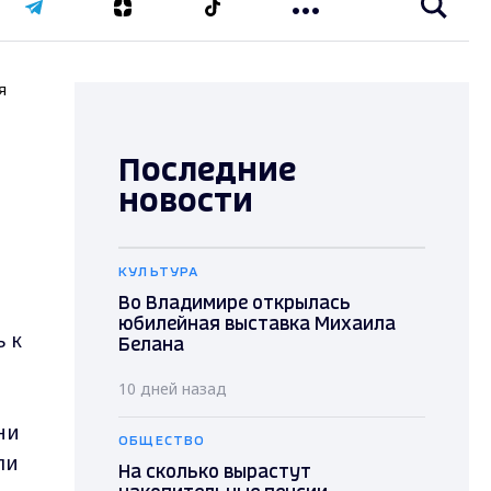
я
Последние
новости
КУЛЬТУРА
Во Владимире открылась
юбилейная выставка Михаила
 к
Белана
10 дней назад
ни
ОБЩЕСТВО
ли
На сколько вырастут