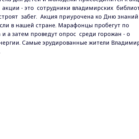
ки акции - это сотрудники владимирских библио
устроят забег. Акция приурочена ко Дню знаний
сли в нашей стране. Марафонцы пробегут по
 а затем проведут опрос среди горожан - о
 энергии. Самые эрудированные жители Владими
.
кс-канале
ГТРК "Владимир"
. Подписывайтесь и будьте в
Max - канал Россия "ГТРК Владимир"
Главные новости города Владимира и региона.