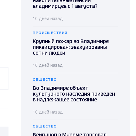
накопительные пенсии
владимирцев с 1 августа?
10 дней назад
ПРОИСШЕСТВИЯ
Крупный пожар во Владимире
ликвидирован: эвакуированы
сотни людей
10 дней назад
ОБЩЕСТВО
Во Владимире объект
культурного наследия приведен
в надлежащее состояние
10 дней назад
ОБЩЕСТВО
Вейп-шоп в Муроме торговал