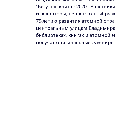
"Бегущая книга - 2020". Участни
и волонтеры, первого сентября 
75-летию развития атомной отра
центральным улицам Владимира и
библиотеках, книгах и атомной
получат оригинальные сувениры
Самые свежие и главные новости в ма
курсе всех событий!
Опубликовано: 31 августа 2020 года