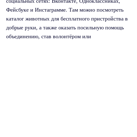
социальных сетях: Вконтакте, Одноклассниках,
Фейсбуке и Инстаграмме. Там можно посмотреть
каталог животных для бесплатного пристройства в
добрые руки, а также оказать посильную помощь
объединению, став волонтёром или
благотворителем.
Max - канал Россия "ГТРК
Владимир"
Ольга Слободнюк
Главные новости города
Владимира и региона.
Самые свежие и главные новости в макс-канале
ГТРК "Владимир"
. Подписывайтесь и будьте в
курсе всех событий!
Опубликовано: 15 сентября 2020 года