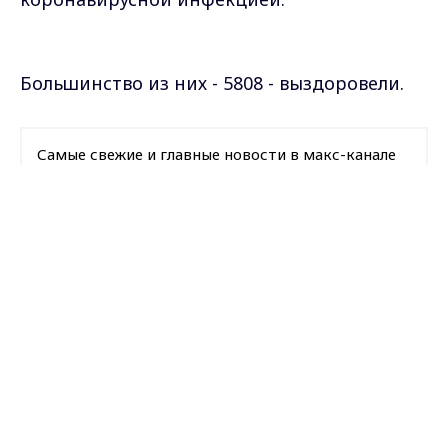
Большинство из них - 5808 - выздоровели.
Самые свежие и главные новости в макс-канале
ГТРК "Владимир"
. Подписывайтесь и будьте в
курсе всех событий!
Max - канал Россия "ГТРК
Владимир"
Главные новости города
Владимира и региона.
Опубликовано: 23 сентября 2020 года
Загрузить ещё