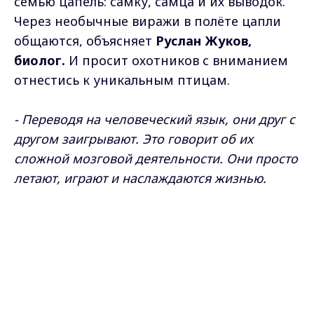
семью цапель: самку, самца и их выводок.
Через необычные виражи в полёте цапли
общаются, объясняет
Руслан Жуков,
биолог.
И просит охотников с вниманием
отнестись к уникальным птицам.
- Переводя на человеческий язык, они друг с
другом заигрывают. Это говорит об их
сложной мозговой деятельности. Они просто
летают, играют и наслаждаются жизнью.
Max - канал Россия "ГТРК
Владимир"
Самые свежие и главные новости в макс-канале
Главные новости города
Владимира и региона.
ГТРК "Владимир"
. Подписывайтесь и будьте в
курсе всех событий!