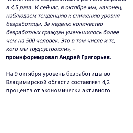
в 4,5 раза. И сейчас, в октябре мы, наконец,
наблюдаем тенденцию к снижению уровня
безработицы. За неделю количество
безработных граждан уменьшилось более
чем на 500 человек. Это в том числе и те,
кого мы трудоустроили»,
–
проинформировал Андрей Григорьев.
На 9 октября уровень безработицы во
Владимирской области составляет 4,2
процента от экономически активного
населения, или 30,5 тыс. человек.
Max - канал Россия "ГТРК
Глава ведомства отметил, что в своей
Владимир"
Главные новости города
работе центры занятости населения
Владимира и региона.
руководствуются постановлением
Правительства РФ № 460 и поэтому до