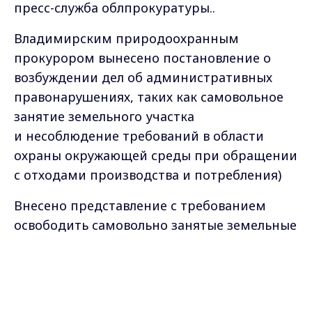
пресс-служба облпрокуратуры..
Владимирским природоохранным
прокурором вынесено постановление о
возбуждении дел об административных
правонарушениях, таких как самовольное
занятие земельного участка
и
несоблюдение требований в области
охраны окружающей среды при обращении
с отходами производства и потребления)
Внесено представление с требованием
освободить самовольно занятые земельные
участки от отходов.
Max - канал Россия "ГТРК
Владимир"
Главные новости города
Самые свежие и главные новости в макс-канале
Владимира и региона.
ГТРК "Владимир"
. Подписывайтесь и будьте в