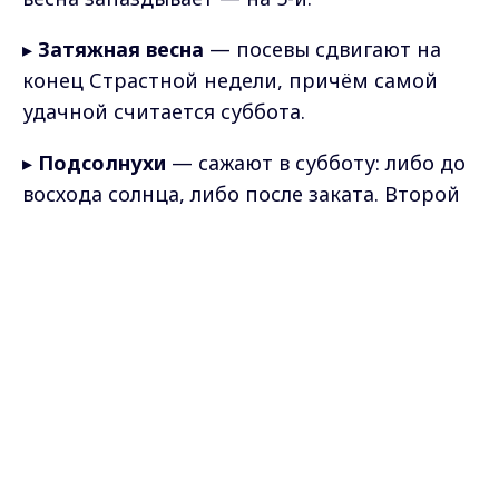
▸
Затяжная весна
— посевы сдвигают на
конец Страстной недели, причём самой
удачной считается суббота.
▸
Подсолнухи
— сажают в субботу: либо до
восхода солнца, либо после заката. Второй
вариант, по приметам, удачнее.
Max - канал Россия "ГТРК
Владимир"
▸
Свёкла
— её, как и картофель, не
Главные новости города
Владимира и региона.
рекомендуют сеять на Вербной неделе:
урожай обещает быть слабее.
▸
Горох
— сеют на рассвете в Страстной
четверг или субботу, чтобы всходы были
дружными.