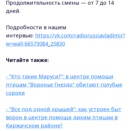
Продолжительность смены — от 7 до 14
дней.
Подробности в нашем
интервью:
https://vk.com/radiorussiavladimir?
w=wall-66573084_25830
Читайте также:
- "Кто такие Маруси?": в центре помощи
птицам "Воронье Гнездо" обитают голубые
сороки
- "Все под одной крышей": как устроен быт
ворон в центре помощи диким птицам в
Киржачском районе?