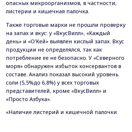
опасных микроорганизмов, в частности,
листерии и кишечная палочка.
Также торговые марки не прошли проверку
на запах и вкус: у «ВкусВилл», «Каждый
день» и «О'Кей» выявлен кислый запах. Вкус
продукции не определялся, так как
потребление ее не безопасно. У «Северного
моря» обнаружен избыток консервантов в
составе. Анализ показал высокий уровень
соли (5,5%до 6,8%) у всех торговых
представителей, кроме «ВкусВилл» и
«Просто Азбука».
«
Наличие листерий и кишечной палочки
свидетельствует о нарушении условий
производства: несоблюдение требований
Max - канал Россия "ГТРК
Владимир"