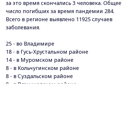
за это время скончались 3 человека. Общее
число погибших за время пандемии 284.
Всего в регионе выявлено 11925 случаев
заболевания.
25 - во Владимире
18 - в Гусь-Хрустальном районе
14 - в Муромском районе
8 - в Кольчугинском районе
8 - в Суздальском районе
8 - в Вязниковском районе
7 - в Ковровском районе
Max - канал Россия "ГТРК
Владимир"
7 - в Юрьев-Польском районе
Главные новости города
Владимира и региона.
6 - в Александровском районе
6 - в Меленковском районе
5 - в Петушинском районе