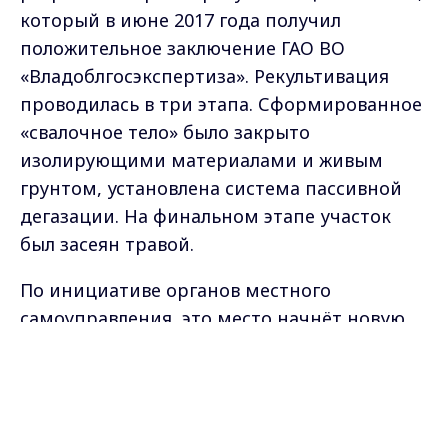
который в июне 2017 года получил
положительное заключение ГАО ВО
«Владоблгосэкспертиза». Рекультивация
проводилась в три этапа. Сформированное
«свалочное тело» было закрыто
изолирующими материалами и живым
грунтом, установлена система пассивной
дегазации. На финальном этапе участок
был засеян травой.
По инициативе органов местного
самоуправления, это место начнёт новую
жизнь: участок решено использовать под
Max - канал Россия "ГТРК
спортивно-туристический комплекс. Более
Владимир"
Главные новости города
чётко детали проекта будут проработаны в
Владимира и региона.
2021 году.