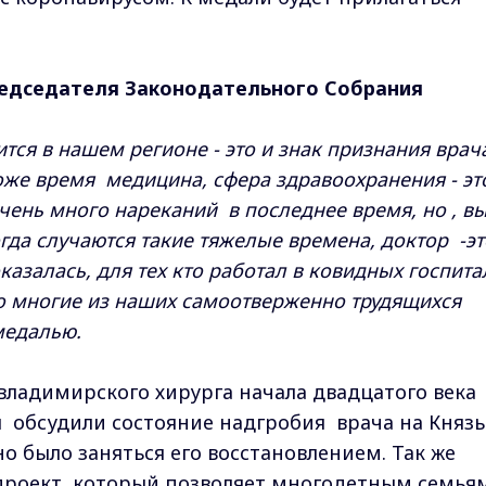
редседателя Законодательного Собрания
вится в нашем регионе - это и знак признания вра
тоже время медицина, сфера здравоохранения - эт
чень много нареканий в последнее время, но , в
когда случаются такие тяжелые времена, доктор -эт
азалась, для тех кто работал в ковидных госпита
что многие из наших самоотверженно трудящихся
 медалью.
владимирского хирурга начала двадцатого век
ы обсудили состояние надгробия врача на Князь
было заняться его восстановлением. Так же
роект, который позволяет многодетным семья