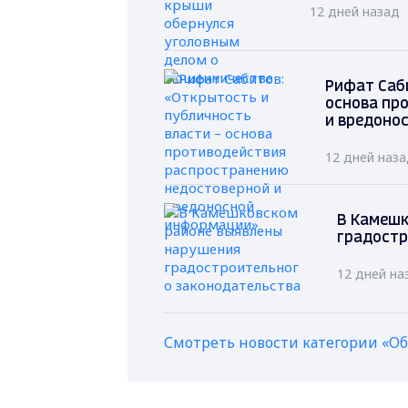
12 дней назад
Рифат Саб
основа пр
и вредоно
12 дней наз
В Камешк
градостр
12 дней на
Смотреть новости категории «О