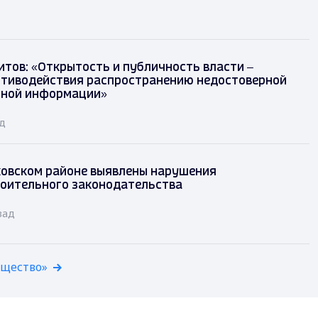
итов: «Открытость и публичность власти –
отиводействия распространению недостоверной
сной информации»
ад
овском районе выявлены нарушения
оительного законодательства
зад
бщество»