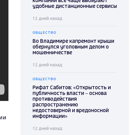
компании всё чаще выбирают
удобные дистанционные сервисы
12 дней назад
ОБЩЕСТВО
Во Владимире капремонт крыши
обернулся уголовным делом о
мошенничестве
12 дней назад
ОБЩЕСТВО
Рифат Сабитов: «Открытость и
публичность власти – основа
противодействия
распространению
недостоверной и вредоносной
нии
информации»
12 дней назад