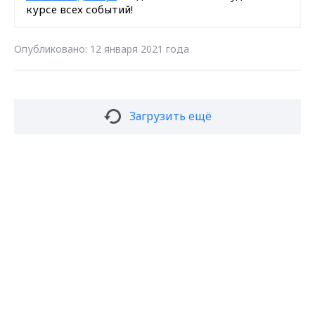
курсе всех событий!
Опубликовано: 12 января 2021 года
Загрузить ещё
Max - канал Россия "ГТРК
Владимир"
Главные новости города
Подписаться на новости
Владимира и региона.
Подписаться