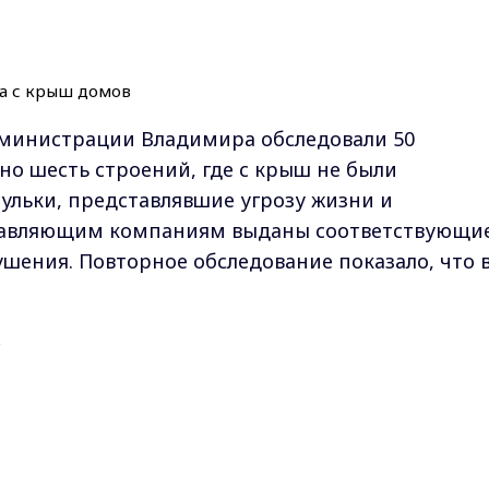
администрации Владимира обследовали 50
о шесть строений, где с крыш не были
сульки, представлявшие угрозу жизни и
правляющим компаниям выданы соответствующи
шения. Повторное обследование показало, что 
бственники или уполномоченные ими лица
осмотр и очистку находящихся в их собственно
Max - канал Россия "ГТРК Владимир"
ения (крыши, карнизы, балконы, лоджии,
Главные новости города Владимира и региона.
 д.), от снега и сосулек, которые угрожают жизн