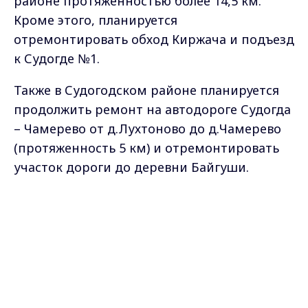
районе протяжённостью более 14,5 км.
Кроме этого, планируется
отремонтировать обход Киржача и подъезд
к Судогде №1.
Также в Судогодском районе планируется
продолжить ремонт на автодороге Судогда
– Чамерево от д.Лухтоново до д.Чамерево
(протяженность 5 км) и отремонтировать
участок дороги до деревни Байгуши.
В Собинском районе в этом году благодаря
Max - канал Россия "ГТРК
нацпроекту дорожные работы будут
Владимир"
проводиться на трёх автомобильных
Главные новости города
Владимира и региона.
дорогах. В частности, продолжат обновлять
дорожное полотно на автодороге Собинка
– Вышманово – Буланово – Коняево на двух